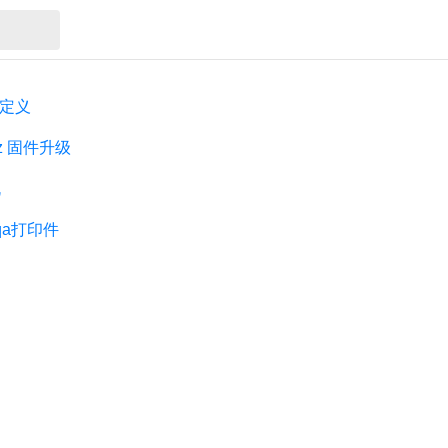
脚定义
GHz 固件升级
机
rqa打印件